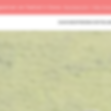
gewinnen am Festival in Davos:
Rennbericht
/
Alle Fot
DAVOS
EXPERIENCES
TEIL