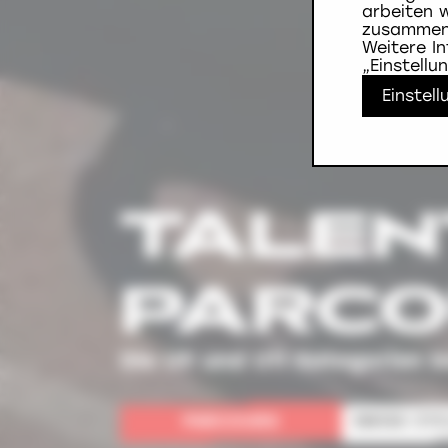
arbeiten 
zusammen. 
Weitere I
„Einstell
Einstel
TALEN
PARC
Die U9 und U11 Kategorien 
PARCOURS
SWISS CYC