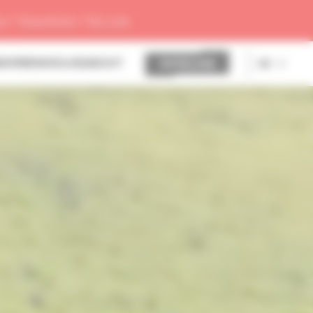
os
/
Resultate
/
Re-Live
NEHMER
INVOLVE
ABOUT
ANMELDEN
DE
EN