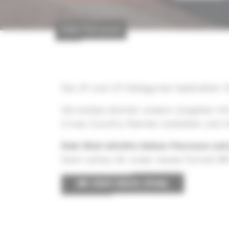
Kids Parcours
Die U9 und U11 Kategorien bestreiten f
Als erstes starten unsere Jüngsten m
Cross Country Rennen anstehen und mi
Dein Kind möchte keinen Parcours un
Dann schau dir unser neues Format BR
BR KIDS RACE (FUN)