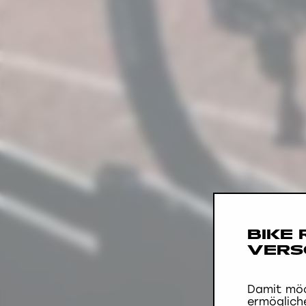
BIKE
VERS
Damit möc
ermöglich