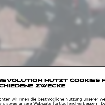
 REVOLUTION NUTZT COOKIES 
CHIEDENE ZWECKE
hten wir Ihnen die bestmögliche Nutzung unserer We
en, sowie unsere Webseite fortlaufend verbessern. D