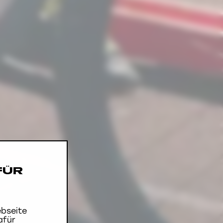
FÜR
bseite
afür