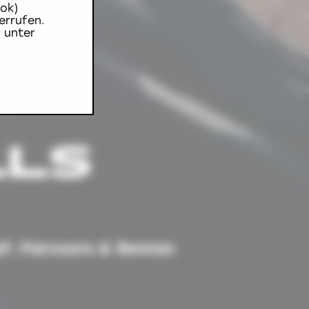
ok)
errufen.
 unter
LLS
pf: Parcours & Rennen