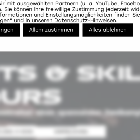
wir mit ausgewählten Partnern (u. a. YouTube, Facebo
Sie können Ihre freiwillige Zustimmung jederzeit wid
nformationen und Einstellungsmöglichkeiten finden Sie
ungen“ und in unseren Datenschutz-Hinweisen.
lungen
Allem zustimmen
Alles ablehnen
TS & SKI
OURS
bestreiten einen spannenden Zweikam
LING 4 KIDS
ANMELDUNG