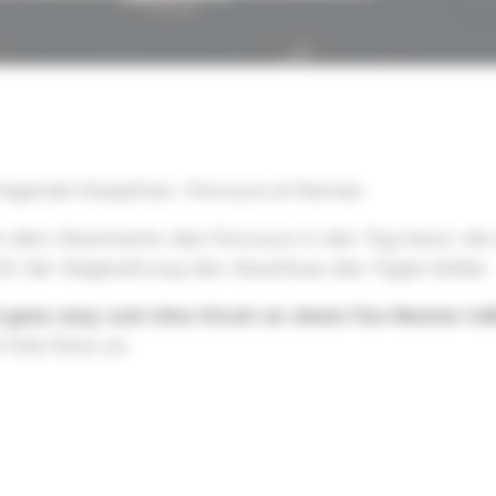
olgende Disziplinen: Parcours & Rennen
it dem Absolvieren des Parcours in den Tag bevor di
t der Siegerehrung den Abschluss des Tages bilden.
d ganz easy und ohne Druck an einem Fun-Rennen te
 Kids Race an.