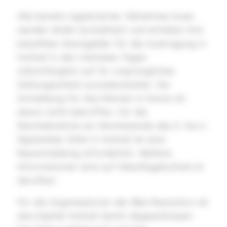
Alle bereits registrierten Teilnehmer:innen
werden direkt kontaktiert und erhalten ihre
bezahlten Startgelder für die Austragung in
Huttwil in den nächsten Tagen
vollumfänglich auf ihr ursprüngliches
Zahlungsmittel zurückerstattet. Die
Anmeldung für das Rennen in Davos ist
davon nicht betroffen. Für die
Rennteilnahme am Wochenende des 5. bis 6.
September 2026 in Huttwil ist eine
Neuanmeldung erforderlich. Weitere
Informationen sind auf bikevillagehuttwil.ch
abrufbar.
Für die Organisatoren der Bike Revolution ist
das Kapitel Huttwil damit abgeschlossen.