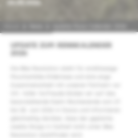
04.05.2026
About
News
Update Race Calendar 2026
UPDATE ZUM RENNKALENDER
2026
Die Bike Revolution steht für erstklassige
Mountainbike-Erlebnisse und eine enge
Zusammenarbeit mit unseren Partnern vor
Ort. Voller Vorfreude blicken wir auf das
bevorstehende Event-Wochenende vom 27.
bis 28. Juni 2026 in Davos und informieren
gleichzeitig darüber, dass der geplante
zweite Stopp in Huttwil nicht unter Bike
Revolution stattfinden wird.