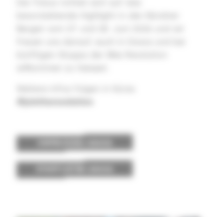
Der Fokus richtet sich auf das
bevorstehende Highlight in den Bündner
Bergen vom 27. und 28. Juni 2026 und wir
freuen uns darauf, euch in Davos und bei
künftigen Stopps der Bike Revolution
willkommen zu heissen.
Weitere Infos folgen in Kürze.
#jointherevolution
ANMELDUNG DAVOS
STARTLISTEN DAVOS