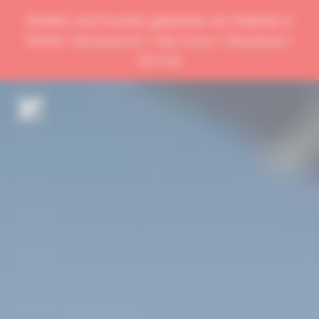
Schätti und Forchini gewinnen am Festival in
Davos:
Rennbericht
/
Alle Fotos
/
Resultate
/
Re-Live
DE
EN