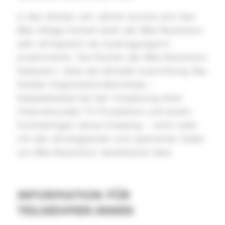
In den letzten vier Jahren konnte sich das
Bike Village Huttwil dank der Bike Revolution
sehr erfolgreich als Austragungsort
positionieren. Die Macher der Bike Revolution
bedauern, dass die aktuelle Ausrichtung des
lokalen Organisationskomitees –
beispielsweise bei der Umsetzung einer
internationalen TV-Produktion und einem
hochwertigen Venue Dressing – nicht mehr
mit den strategischen und operativen Zielen
von Bike Revolution vereinbaren liess.
INFORMATION FÜR
TEILNEHMER:INNEN