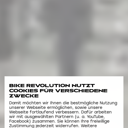
BIKE REVOLUTION NUTZT
COOKIES FÜR VERSCHIEDENE
ZWECKE
Damit möchten wir Ihnen die bestmögliche Nutzung
unserer Webseite ermöglichen, sowie unsere
Webseite fortlaufend verbessern. Dafür arbeiten
wir mit ausgewählten Partnern (u. a. YouTube,
Facebook) zusammen. Sie können Ihre freiwillige
Zustimmung jederzeit widerrufen. Weitere